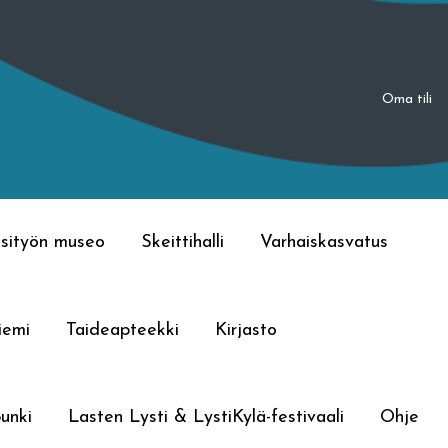
Oma tili
sityön museo
Skeittihalli
Varhaiskasvatus
iemi
Taideapteekki
Kirjasto
unki
Lasten Lysti & LystiKylä-festivaali
Ohje