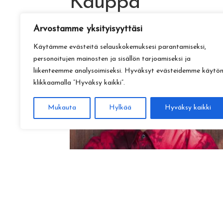
Kauppa
Arvostamme yksityisyyttäsi
Käytämme evästeitä selauskokemuksesi parantamiseksi,
personoitujen mainosten ja sisällön tarjoamiseksi ja
liikenteemme analysoimiseksi. Hyväksyt evästeidemme käytö
klikkaamalla ”Hyväksy kaikki”.
Mukauta
Hylkää
Hyväksy kaikki
Amadeus Lundberg:
Hopeinen kuu ke 28.10. klo 17
15,00
€