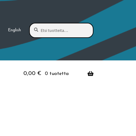
Haku
Etsi:
English
0,00
€
0 tuotetta