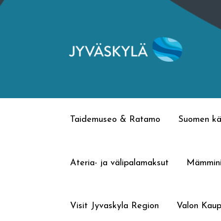
Siirry
Siirry
navigointiin
sisältöön
Taidemuseo & Ratamo
Suomen kä
Ateria- ja välipalamaksut
Mämmin
Visit Jyvaskyla Region
Valon Kaup