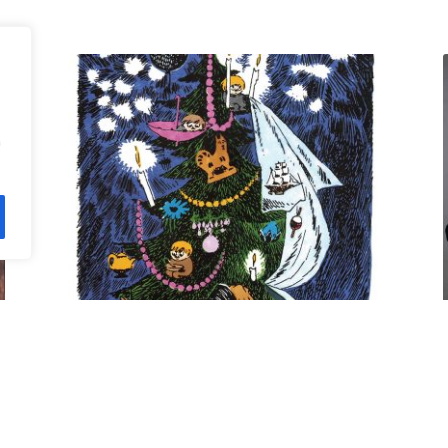
n
Kuusi pe 11.12. klo 18 Villa
Rana
12,00
€