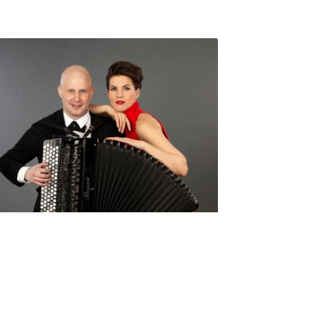
Seniorimessujen juhlaohjelma
ma 5.10. klo 17
10,00
€