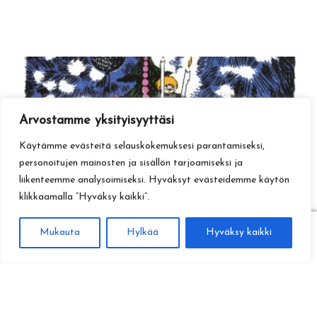
Arvostamme yksityisyyttäsi
Käytämme evästeitä selauskokemuksesi parantamiseksi,
personoitujen mainosten ja sisällön tarjoamiseksi ja
liikenteemme analysoimiseksi. Hyväksyt evästeidemme käytön
klikkaamalla ”Hyväksy kaikki”.
0
Mukauta
Hylkää
Hyväksy kaikki
Haku
Etsi: