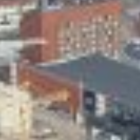
Skeittihalli
Varhaiskasvatus
Ateria- ja välipalamaksut
Mämminiemi
Taideapteekki
Kirjasto
Visit Jyvaskyla Region