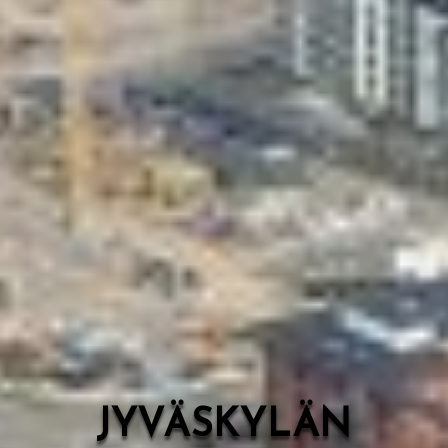
Valon Kaupunki
Lasten Lysti & LystiKylä-festivaali
Ohje
English
JYVÄSKYLÄN