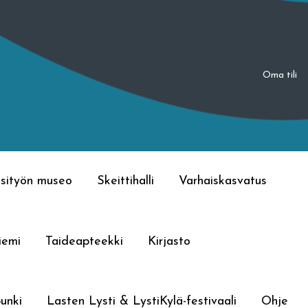
Oma tili
sityön museo
Skeittihalli
Varhaiskasvatus
iemi
Taideapteekki
Kirjasto
unki
Lasten Lysti & LystiKylä-festivaali
Ohje