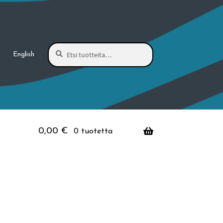
Haku
Etsi:
English
0,00
€
0 tuotetta