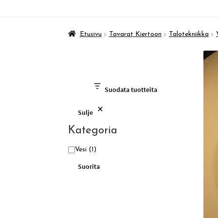
Etusivu
Tavarat Kiertoon
Talotekniikka
Suodata tuotteita
Sulje
Kategoria
Kategoria
Vesi
(1)
Suorita