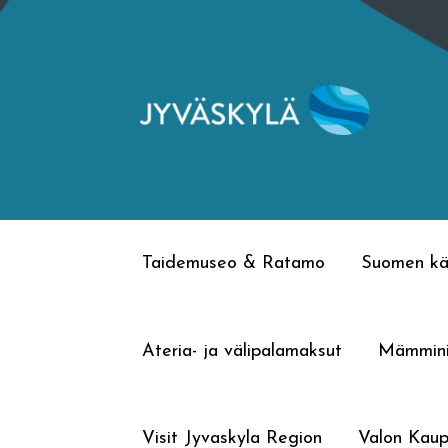
Siirry
Siirry
navigointiin
sisältöön
Taidemuseo & Ratamo
Suomen kä
Ateria- ja välipalamaksut
Mämmin
Visit Jyvaskyla Region
Valon Kaup