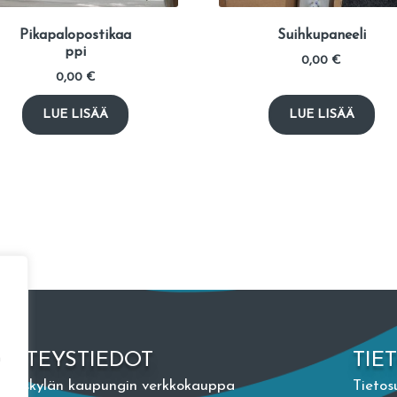
Pikapalopostikaa
Suihkupaneeli
ppi
0,00
€
0,00
€
LUE LISÄÄ
LUE LISÄÄ
YHTEYSTIEDOT
TIE
n
Jyväskylän kaupungin verkkokauppa
Tietos