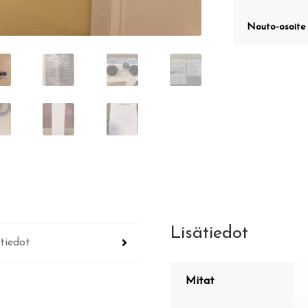
Nouto-osoite
Lisätiedot
tiedot
Mitat