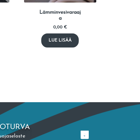
Lämminvesivaraaj
a
0,00
€
LUE LISÄÄ
TOTURVA
uojaseloste