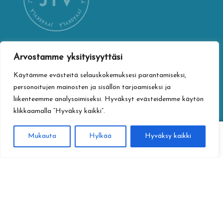
Arvostamme yksityisyyttäsi
YHTEYSTIEDOT
Käytämme evästeitä selauskokemuksesi parantamiseksi,
Jyväskylän kaupungin verkkokauppa
personoitujen mainosten ja sisällön tarjoamiseksi ja
Vapaudenkatu 32
liikenteemme analysoimiseksi. Hyväksyt evästeidemme käytön
40100 Jyväskylä
klikkaamalla ”Hyväksy kaikki”.
jyvaskylan.verkkokauppa@jyvaskyla.fi
0
Mukauta
Hylkää
Hyväksy kaikki
TIETOTURVA
Haku
Etsi:
Tietosuojaseloste
Toimitusehdot
Saavutettavuusseloste
Tietoa maksamisesta