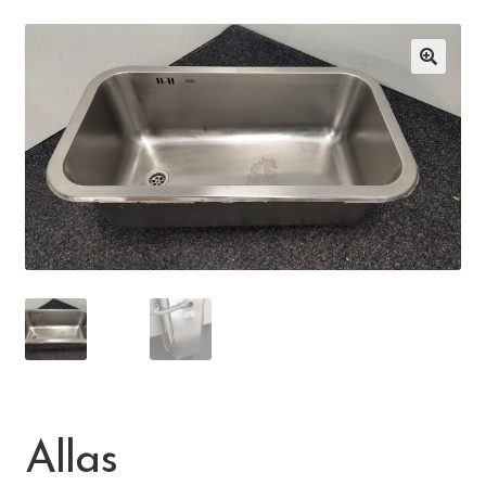
Suomen käsityön museo
🔍
Skeittihalli
Varhaiskasvatus
Ateria- ja välipalamaksut
Mämminiemi
Taideapteekki
Kirjasto
Allas