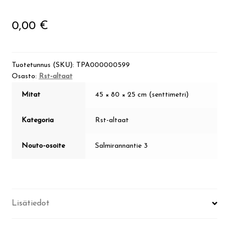
Visit Jyvaskyla Region
0,00
€
Valon Kaupunki
Tuotetunnus (SKU):
TPA000000599
Lasten Lysti & LystiKylä-festivaali
Osasto:
Rst-altaat
Mitat
45 × 80 × 25 cm (senttimetri)
Ohje
Kategoria
Rst-altaat
English
Nouto-osoite
Salmirannantie 3
Lisätiedot