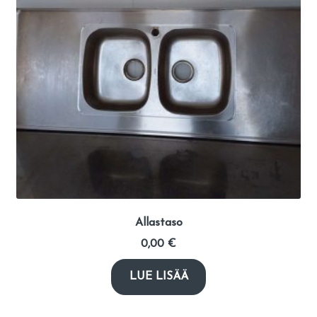
Allastaso
0,00
€
LUE LISÄÄ