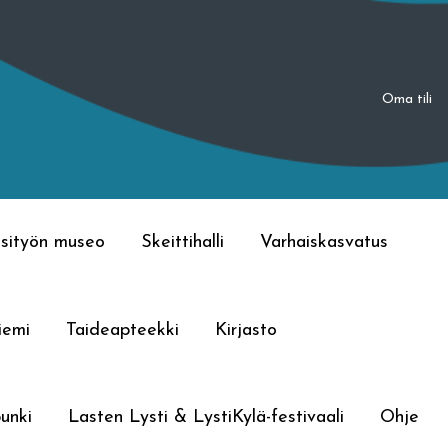
Oma tili
sityön museo
Skeittihalli
Varhaiskasvatus
iemi
Taideapteekki
Kirjasto
unki
Lasten Lysti & LystiKylä-festivaali
Ohje