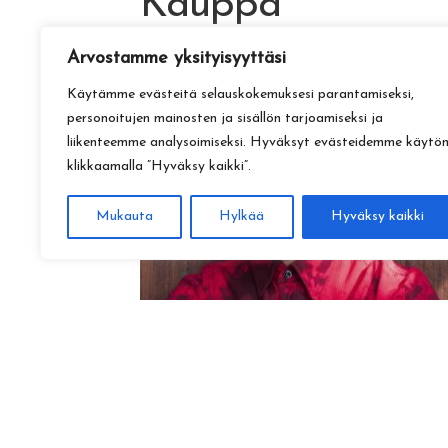
Kauppa
Arvostamme yksityisyyttäsi
Käytämme evästeitä selauskokemuksesi parantamiseksi,
personoitujen mainosten ja sisällön tarjoamiseksi ja
liikenteemme analysoimiseksi. Hyväksyt evästeidemme käytö
klikkaamalla ”Hyväksy kaikki”.
Mukauta
Hylkää
Hyväksy kaikki
Amadeus Lundberg:
Hopeinen kuu ke 28.10. klo 17
15,00
€