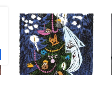
n
Kuusi pe 11.12. klo 18 Villa
Rana
12,00
€