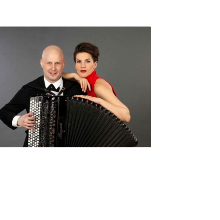
Seniorimessujen juhlaohjelma
ma 5.10. klo 17
10,00
€