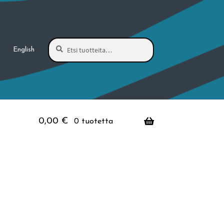
Haku
Etsi:
English
0,00
€
0 tuotetta