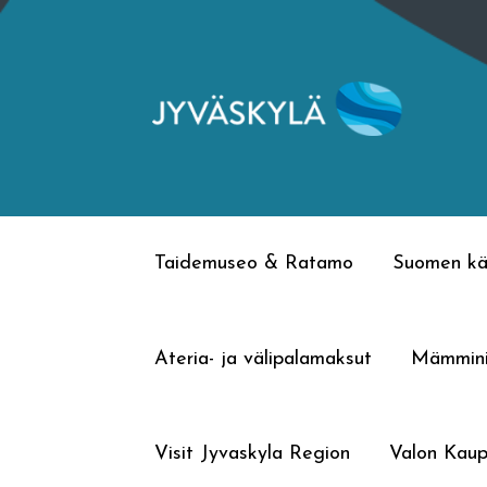
Siirry
Siirry
navigointiin
sisältöön
Taidemuseo & Ratamo
Suomen kä
Ateria- ja välipalamaksut
Mämmin
Visit Jyvaskyla Region
Valon Kaup