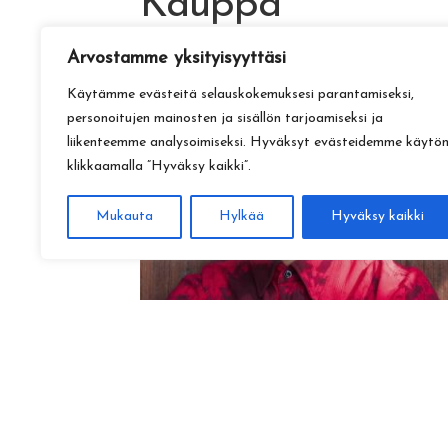
Kauppa
Arvostamme yksityisyyttäsi
Käytämme evästeitä selauskokemuksesi parantamiseksi,
personoitujen mainosten ja sisällön tarjoamiseksi ja
liikenteemme analysoimiseksi. Hyväksyt evästeidemme käytö
klikkaamalla ”Hyväksy kaikki”.
Mukauta
Hylkää
Hyväksy kaikki
Amadeus Lundberg:
Hopeinen kuu ke 28.10. klo 17
15,00
€