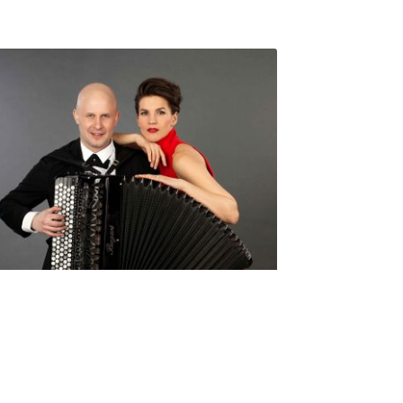
Seniorimessujen juhlaohjelma
ma 5.10. klo 17
10,00
€