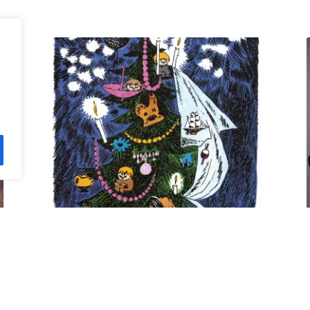
n
Kuusi pe 11.12. klo 18 Villa
Rana
12,00
€