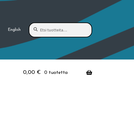
Haku
Etsi:
English
0,00
€
0 tuotetta