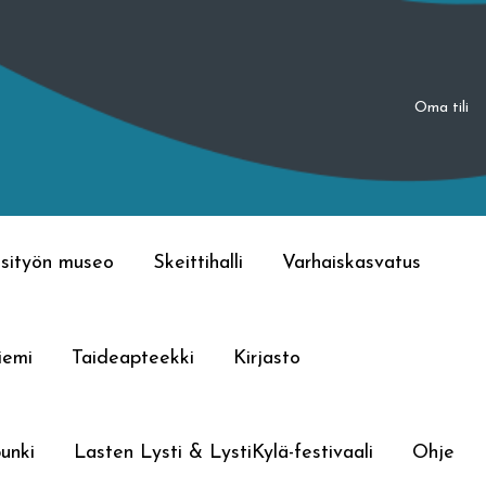
Oma tili
sityön museo
Skeittihalli
Varhaiskasvatus
iemi
Taideapteekki
Kirjasto
unki
Lasten Lysti & LystiKylä-festivaali
Ohje