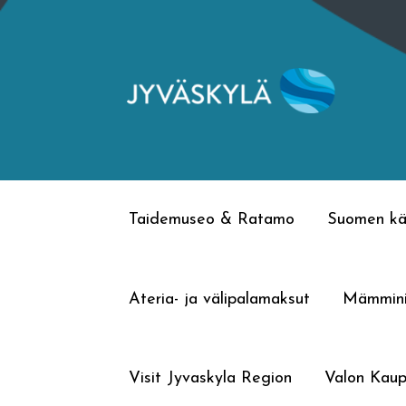
Siirry
Siirry
navigointiin
sisältöön
Taidemuseo & Ratamo
Suomen kä
Ateria- ja välipalamaksut
Mämmin
Visit Jyvaskyla Region
Valon Kaup