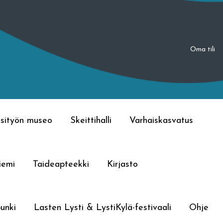
Oma tili
sityön museo
Skeittihalli
Varhaiskasvatus
iemi
Taideapteekki
Kirjasto
unki
Lasten Lysti & LystiKylä-festivaali
Ohje