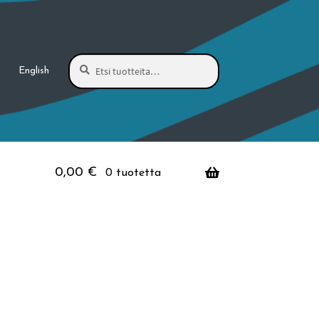
Haku
Etsi:
English
0,00
€
0 tuotetta