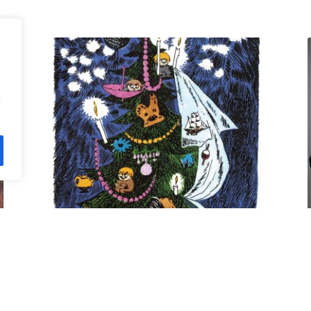
n
Kuusi pe 11.12. klo 18 Villa
Rana
12,00
€