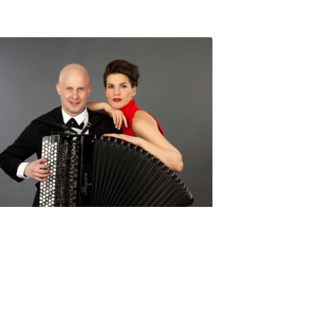
Seniorimessujen juhlaohjelma
ma 5.10. klo 17
10,00
€