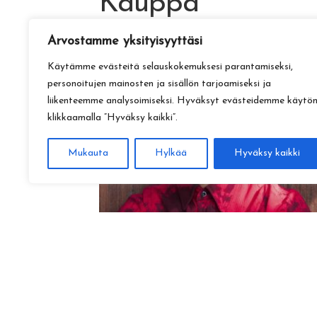
Kauppa
Arvostamme yksityisyyttäsi
Käytämme evästeitä selauskokemuksesi parantamiseksi,
personoitujen mainosten ja sisällön tarjoamiseksi ja
liikenteemme analysoimiseksi. Hyväksyt evästeidemme käytö
klikkaamalla ”Hyväksy kaikki”.
Mukauta
Hylkää
Hyväksy kaikki
Amadeus Lundberg:
Hopeinen kuu ke 28.10. klo 17
15,00
€