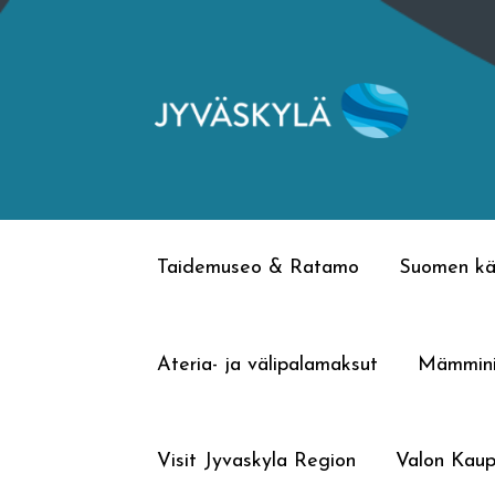
Siirry
Siirry
navigointiin
sisältöön
Taidemuseo & Ratamo
Suomen kä
Ateria- ja välipalamaksut
Mämmin
Visit Jyvaskyla Region
Valon Kaup