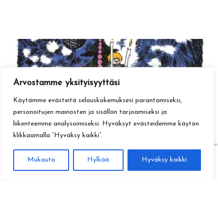
Arvostamme yksityisyyttäsi
Käytämme evästeitä selauskokemuksesi parantamiseksi,
personoitujen mainosten ja sisällön tarjoamiseksi ja
liikenteemme analysoimiseksi. Hyväksyt evästeidemme käytön
klikkaamalla ”Hyväksy kaikki”.
0
Mukauta
Hylkää
Hyväksy kaikki
Haku
Etsi: