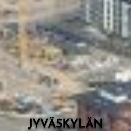
Valon Kaupunki
Lasten Lysti & LystiKylä-festivaali
Ohje
English
JYVÄSKYLÄN