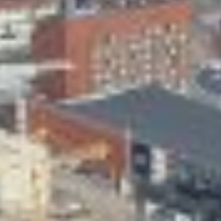
Skeittihalli
Varhaiskasvatus
Ateria- ja välipalamaksut
Mämminiemi
Taideapteekki
Kirjasto
Visit Jyvaskyla Region