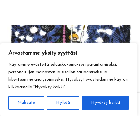
Arvostamme yksityisyyttäsi
Käytämme evästeitä selauskokemuksesi parantamiseksi,
personoitujen mainosten ja sisällön tarjoamiseksi ja
liikenteemme analysoimiseksi. Hyväksyt evästeidemme käytön
klikkaamalla ”Hyväksy kaikki”.
0
Mukauta
Hylkää
Hyväksy kaikki
Haku
Etsi: