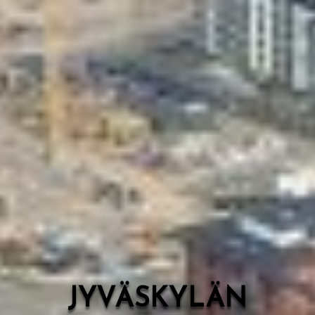
Valon Kaupunki
Lasten Lysti & LystiKylä-festivaali
Ohje
English
JYVÄSKYLÄN