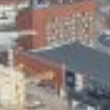
Skeittihalli
Varhaiskasvatus
Ateria- ja välipalamaksut
Mämminiemi
Taideapteekki
Kirjasto
Visit Jyvaskyla Region