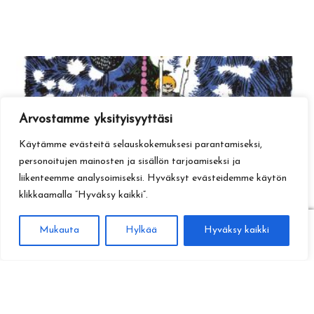
Arvostamme yksityisyyttäsi
Käytämme evästeitä selauskokemuksesi parantamiseksi,
personoitujen mainosten ja sisällön tarjoamiseksi ja
liikenteemme analysoimiseksi. Hyväksyt evästeidemme käytön
klikkaamalla ”Hyväksy kaikki”.
0
Mukauta
Hylkää
Hyväksy kaikki
Haku
Etsi: