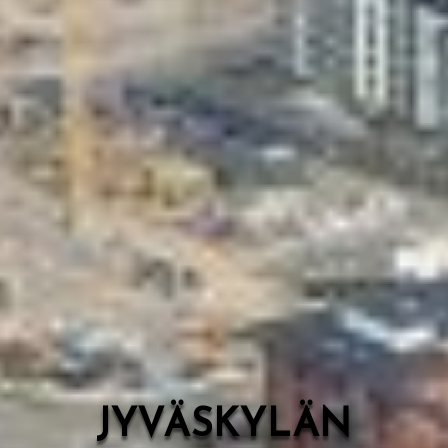
Valon Kaupunki
Lasten Lysti & LystiKylä-festivaali
Ohje
English
JYVÄSKYLÄN