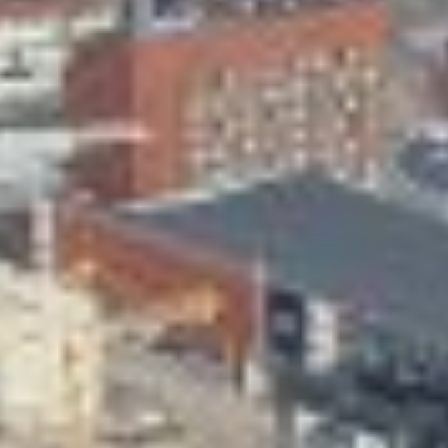
Skeittihalli
Varhaiskasvatus
Ateria- ja välipalamaksut
Mämminiemi
Taideapteekki
Kirjasto
Visit Jyvaskyla Region