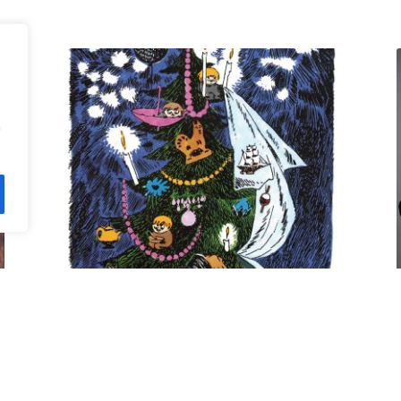
n
Kuusi pe 11.12. klo 18 Villa
Rana
12,00
€