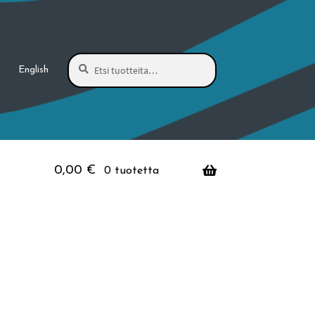
Haku
Etsi:
English
0,00
€
0 tuotetta