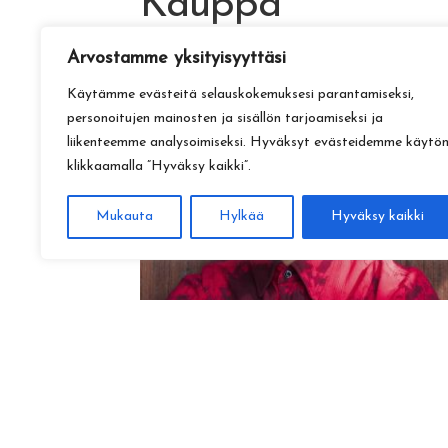
Kauppa
Arvostamme yksityisyyttäsi
Käytämme evästeitä selauskokemuksesi parantamiseksi,
personoitujen mainosten ja sisällön tarjoamiseksi ja
liikenteemme analysoimiseksi. Hyväksyt evästeidemme käytö
klikkaamalla ”Hyväksy kaikki”.
Mukauta
Hylkää
Hyväksy kaikki
Amadeus Lundberg:
Hopeinen kuu ke 28.10. klo 17
15,00
€