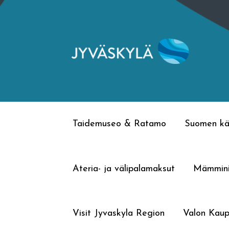
Siirry
Siirry
navigointiin
sisältöön
Taidemuseo & Ratamo
Suomen kä
Ateria- ja välipalamaksut
Mämmin
Visit Jyvaskyla Region
Valon Kaup