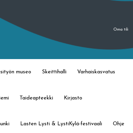
Oma tili
sityön museo
Skeittihalli
Varhaiskasvatus
iemi
Taideapteekki
Kirjasto
unki
Lasten Lysti & LystiKylä-festivaali
Ohje