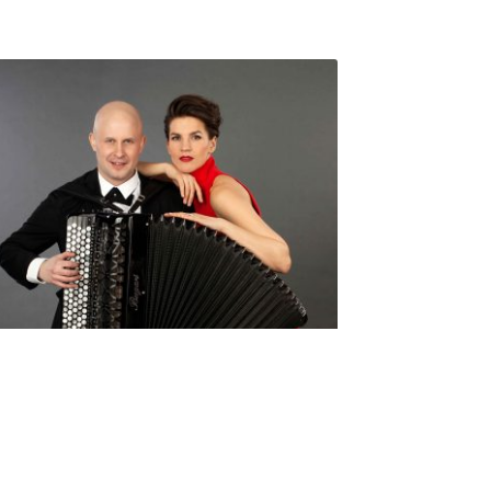
Seniorimessujen juhlaohjelma
ma 5.10. klo 17
10,00
€