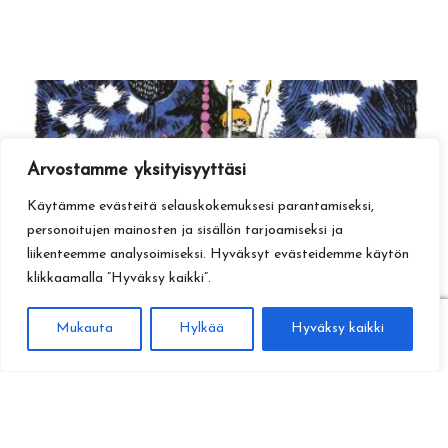
Arvostamme yksityisyyttäsi
Käytämme evästeitä selauskokemuksesi parantamiseksi,
personoitujen mainosten ja sisällön tarjoamiseksi ja
liikenteemme analysoimiseksi. Hyväksyt evästeidemme käytön
klikkaamalla ”Hyväksy kaikki”.
0
Mukauta
Hylkää
Hyväksy kaikki
Haku
Etsi: