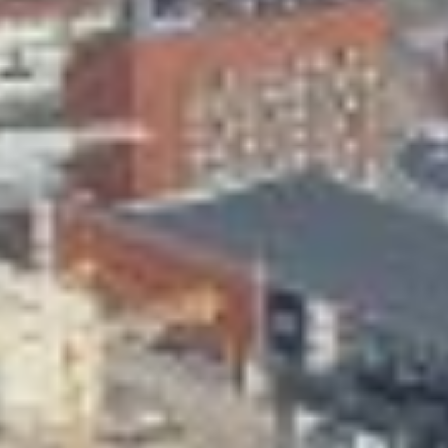
Skeittihalli
Varhaiskasvatus
Ateria- ja välipalamaksut
Mämminiemi
Taideapteekki
Kirjasto
Visit Jyvaskyla Region