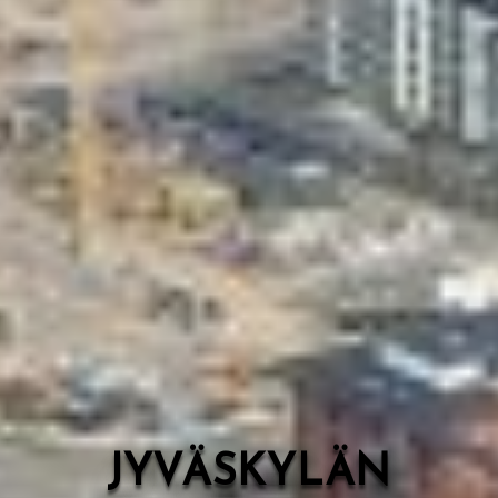
Valon Kaupunki
Lasten Lysti & LystiKylä-festivaali
Ohje
English
JYVÄSKYLÄN