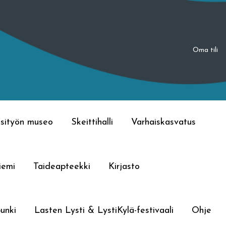
Oma tili
sityön museo
Skeittihalli
Varhaiskasvatus
iemi
Taideapteekki
Kirjasto
unki
Lasten Lysti & LystiKylä-festivaali
Ohje