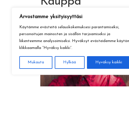
Kauppa
Arvostamme yksityisyyttäsi
Käytämme evästeitä selauskokemuksesi parantamiseksi,
personoitujen mainosten ja sisällön tarjoamiseksi ja
liikenteemme analysoimiseksi. Hyväksyt evästeidemme käytö
klikkaamalla ”Hyväksy kaikki”.
Mukauta
Hylkää
Hyväksy kaikki
Amadeus Lundberg:
Hopeinen kuu ke 28.10. klo 17
15,00
€