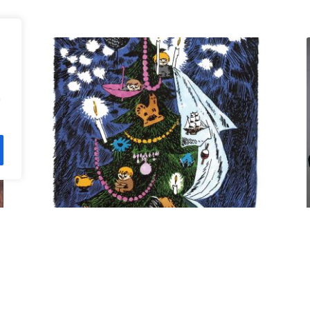
n
Kuusi pe 11.12. klo 18 Villa
Rana
12,00
€