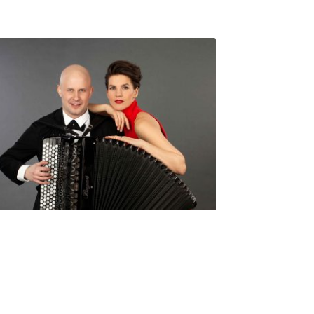
Seniorimessujen juhlaohjelma
ma 5.10. klo 17
10,00
€