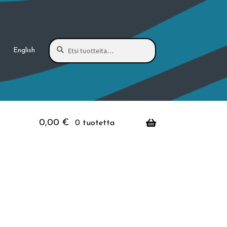
Haku
Etsi:
English
0,00
€
0 tuotetta