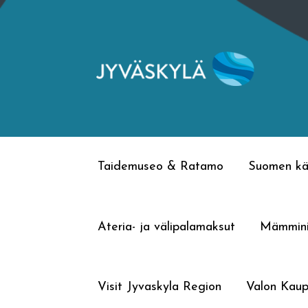
Siirry
Siirry
navigointiin
sisältöön
Taidemuseo & Ratamo
Suomen kä
Ateria- ja välipalamaksut
Mämmin
Visit Jyvaskyla Region
Valon Kaup