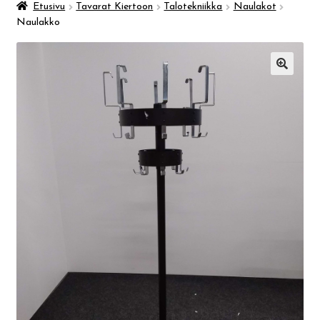
Taidemuseo & Ratamo
Etusivu
Tavarat Kiertoon
Talotekniikka
Naulakot
Naulakko
Suomen käsityön museo
🔍
Skeittihalli
Varhaiskasvatus
Ateria- ja välipalamaksut
Mämminiemi
Taideapteekki
Kirjasto