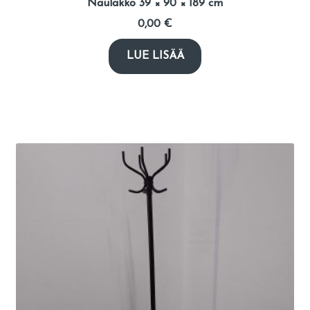
Naulakko 39 × 90 × 189 cm
0,00
€
LUE LISÄÄ