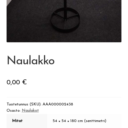
Visit Jyvaskyla Region
Valon Kaupunki
Lasten Lysti & LystiKylä-festivaali
Naulakko
Ohje
0,00
€
English
Tuotetunnus (SKU):
AAA000002438
Osasto:
Naulakot
Mitat
54 × 54 × 180 cm (senttimetri)