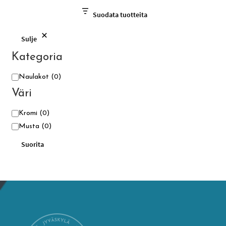
Suodata tuotteita
Sulje
Kategoria
Kategoria
Naulakot
(0)
Väri
Väri
Kromi
(0)
Musta
(0)
Suorita