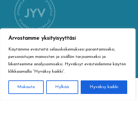
Arvostamme yksityisyyttäsi
Käytämme evästeitä selauskokemuksesi parantamiseksi,
YHTEYSTIEDOT
personoitujen mainosten ja sisällön tarjoamiseksi ja
Jyväskylän kaupungin verkkokauppa
liikenteemme analysoimiseksi. Hyväksyt evästeidemme käytön
Vapaudenkatu 32
klikkaamalla ”Hyväksy kaikki”.
40100 Jyväskylä
jyvaskylan.verkkokauppa@jyvaskyla.fi
0
Mukauta
Hylkää
Hyväksy kaikki
Haku
Etsi:
TIETOTURVA
Tietosuojaseloste
Toimitusehdot
Saavutettavuusseloste
Tietoa maksamisesta