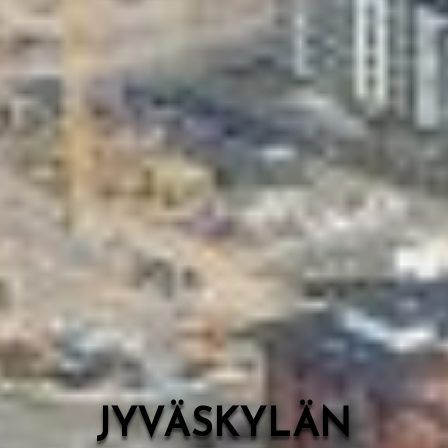
Valon Kaupunki
Lasten Lysti & LystiKylä-festivaali
Ohje
English
JYVÄSKYLÄN