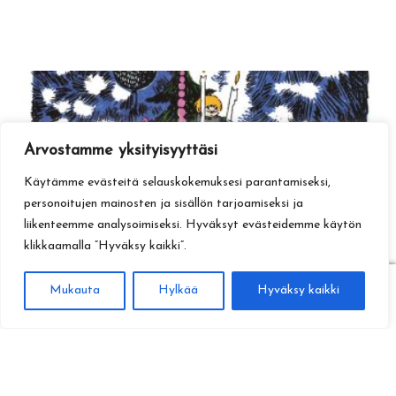
Arvostamme yksityisyyttäsi
Käytämme evästeitä selauskokemuksesi parantamiseksi,
personoitujen mainosten ja sisällön tarjoamiseksi ja
liikenteemme analysoimiseksi. Hyväksyt evästeidemme käytön
klikkaamalla ”Hyväksy kaikki”.
0
Mukauta
Hylkää
Hyväksy kaikki
Haku
Etsi: