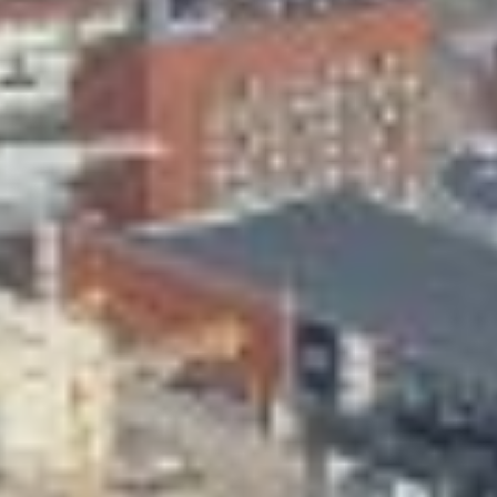
Skeittihalli
Varhaiskasvatus
Ateria- ja välipalamaksut
Mämminiemi
Taideapteekki
Kirjasto
Visit Jyvaskyla Region