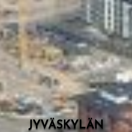
Valon Kaupunki
Lasten Lysti & LystiKylä-festivaali
Ohje
English
JYVÄSKYLÄN