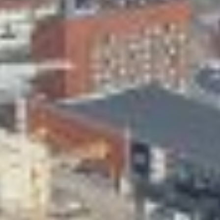
Skeittihalli
Varhaiskasvatus
Ateria- ja välipalamaksut
Mämminiemi
Taideapteekki
Kirjasto
Visit Jyvaskyla Region