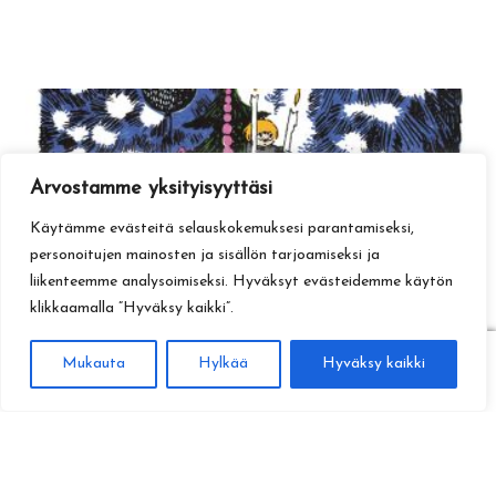
Arvostamme yksityisyyttäsi
Käytämme evästeitä selauskokemuksesi parantamiseksi,
personoitujen mainosten ja sisällön tarjoamiseksi ja
liikenteemme analysoimiseksi. Hyväksyt evästeidemme käytön
klikkaamalla ”Hyväksy kaikki”.
0
Mukauta
Hylkää
Hyväksy kaikki
Haku
Etsi: