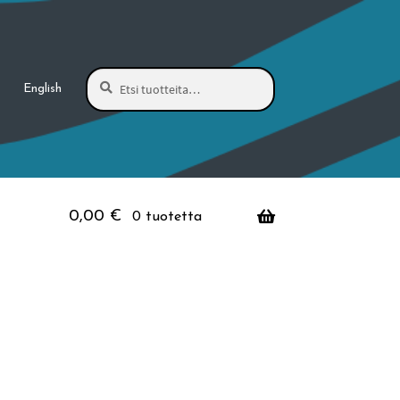
Haku
Etsi:
English
0,00
€
0 tuotetta