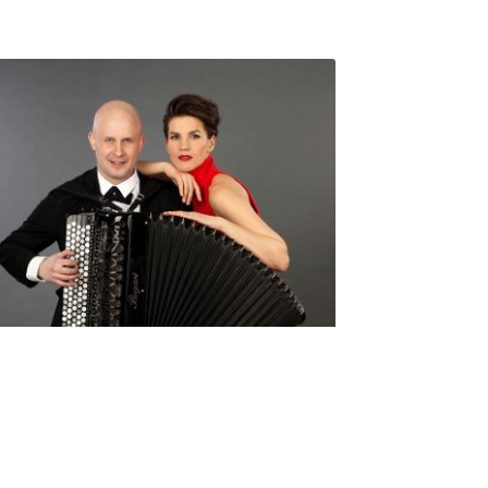
Seniorimessujen juhlaohjelma
ma 5.10. klo 17
10,00
€