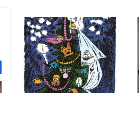
n
Kuusi pe 11.12. klo 18 Villa
Rana
12,00
€