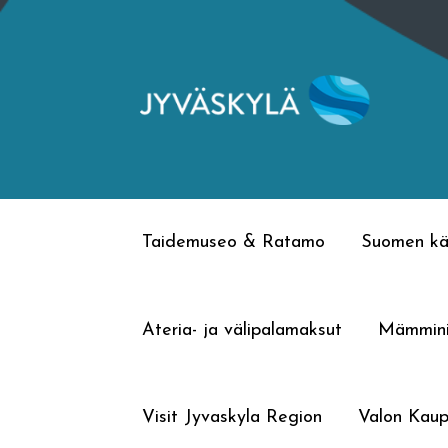
Siirry
Siirry
navigointiin
sisältöön
Taidemuseo & Ratamo
Suomen kä
Ateria- ja välipalamaksut
Mämmin
Visit Jyvaskyla Region
Valon Kaup