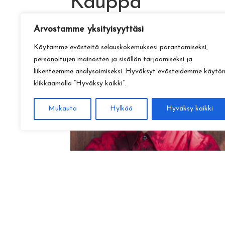
Kauppa
Arvostamme yksityisyyttäsi
Käytämme evästeitä selauskokemuksesi parantamiseksi,
personoitujen mainosten ja sisällön tarjoamiseksi ja
liikenteemme analysoimiseksi. Hyväksyt evästeidemme käytö
klikkaamalla ”Hyväksy kaikki”.
Mukauta
Hylkää
Hyväksy kaikki
Amadeus Lundberg:
Hopeinen kuu ke 28.10. klo 17
15,00
€