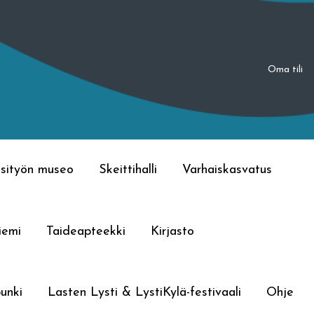
Oma tili
sityön museo
Skeittihalli
Varhaiskasvatus
iemi
Taideapteekki
Kirjasto
unki
Lasten Lysti & LystiKylä-festivaali
Ohje