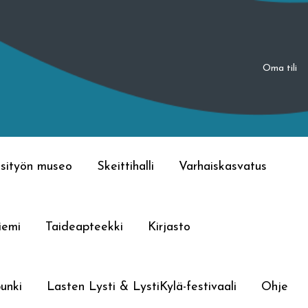
Oma tili
sityön museo
Skeittihalli
Varhaiskasvatus
iemi
Taideapteekki
Kirjasto
unki
Lasten Lysti & LystiKylä-festivaali
Ohje