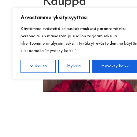
Kauppa
Arvostamme yksityisyyttäsi
Käytämme evästeitä selauskokemuksesi parantamiseksi,
personoitujen mainosten ja sisällön tarjoamiseksi ja
liikenteemme analysoimiseksi. Hyväksyt evästeidemme käytö
klikkaamalla ”Hyväksy kaikki”.
Mukauta
Hylkää
Hyväksy kaikki
Amadeus Lundberg:
Hopeinen kuu ke 28.10. klo 17
15,00
€