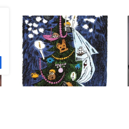
n
Kuusi pe 11.12. klo 18 Villa
Rana
12,00
€