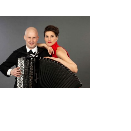
Seniorimessujen juhlaohjelma
ma 5.10. klo 17
10,00
€