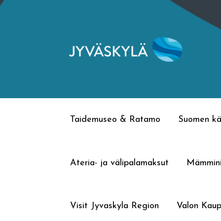
Siirry
Siirry
navigointiin
sisältöön
Taidemuseo & Ratamo
Suomen kä
Ateria- ja välipalamaksut
Mämmin
Visit Jyvaskyla Region
Valon Kaup