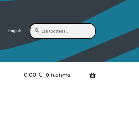
Haku
Etsi:
English
0,00
€
0 tuotetta