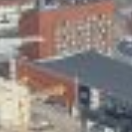
Skeittihalli
Varhaiskasvatus
Ateria- ja välipalamaksut
Mämminiemi
Taideapteekki
Kirjasto
Visit Jyvaskyla Region