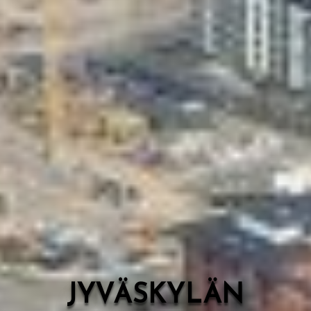
Valon Kaupunki
Lasten Lysti & LystiKylä-festivaali
Ohje
English
JYVÄSKYLÄN