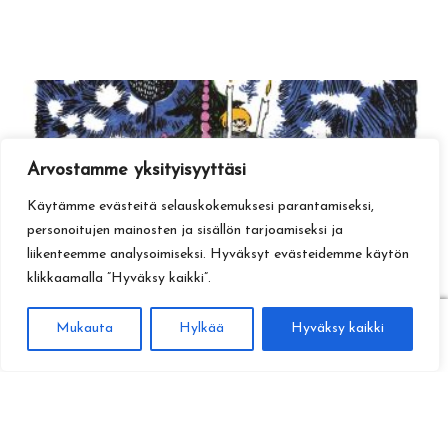
Arvostamme yksityisyyttäsi
Käytämme evästeitä selauskokemuksesi parantamiseksi,
personoitujen mainosten ja sisällön tarjoamiseksi ja
liikenteemme analysoimiseksi. Hyväksyt evästeidemme käytön
klikkaamalla ”Hyväksy kaikki”.
0
Mukauta
Hylkää
Hyväksy kaikki
Haku
Etsi: