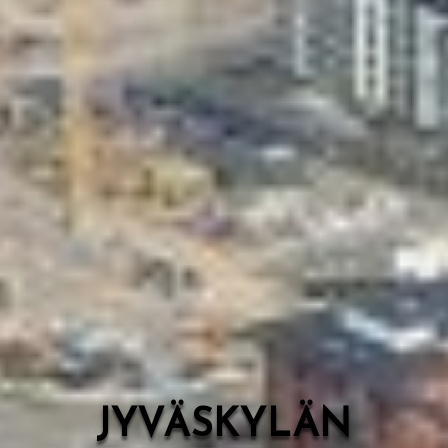
Valon Kaupunki
Lasten Lysti & LystiKylä-festivaali
Ohje
English
JYVÄSKYLÄN