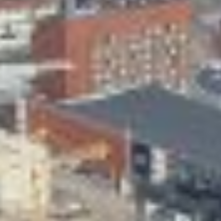
Skeittihalli
Varhaiskasvatus
Ateria- ja välipalamaksut
Mämminiemi
Taideapteekki
Kirjasto
Visit Jyvaskyla Region