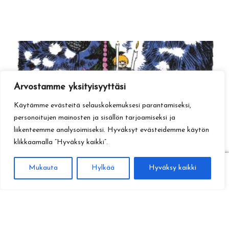
Arvostamme yksityisyyttäsi
Käytämme evästeitä selauskokemuksesi parantamiseksi,
personoitujen mainosten ja sisällön tarjoamiseksi ja
liikenteemme analysoimiseksi. Hyväksyt evästeidemme käytön
klikkaamalla ”Hyväksy kaikki”.
0
Mukauta
Hylkää
Hyväksy kaikki
Haku
Etsi: