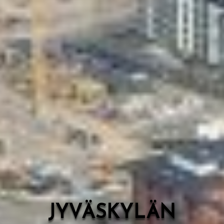
Valon Kaupunki
Lasten Lysti & LystiKylä-festivaali
Ohje
English
JYVÄSKYLÄN