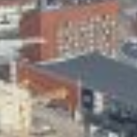
Skeittihalli
Varhaiskasvatus
Ateria- ja välipalamaksut
Mämminiemi
Taideapteekki
Kirjasto
Visit Jyvaskyla Region