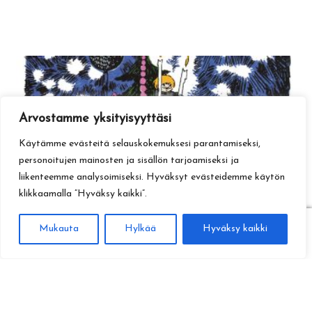
Arvostamme yksityisyyttäsi
Käytämme evästeitä selauskokemuksesi parantamiseksi,
personoitujen mainosten ja sisällön tarjoamiseksi ja
liikenteemme analysoimiseksi. Hyväksyt evästeidemme käytön
klikkaamalla ”Hyväksy kaikki”.
0
Mukauta
Hylkää
Hyväksy kaikki
Haku
Etsi: