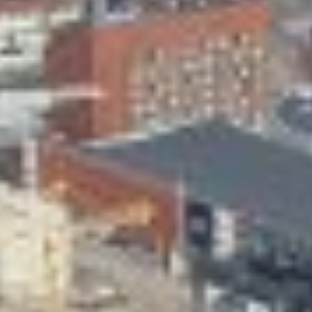
Skeittihalli
Varhaiskasvatus
Ateria- ja välipalamaksut
Mämminiemi
Taideapteekki
Kirjasto
Visit Jyvaskyla Region