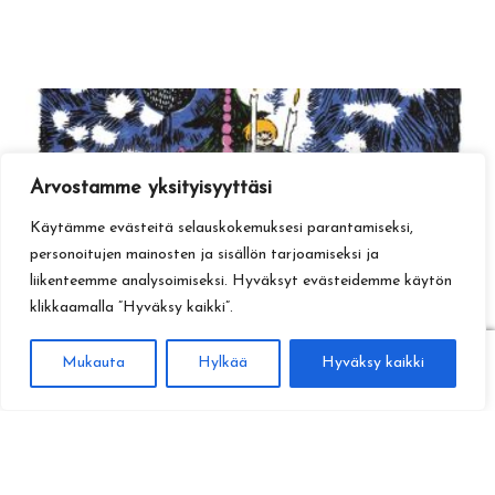
Arvostamme yksityisyyttäsi
Käytämme evästeitä selauskokemuksesi parantamiseksi,
personoitujen mainosten ja sisällön tarjoamiseksi ja
liikenteemme analysoimiseksi. Hyväksyt evästeidemme käytön
klikkaamalla ”Hyväksy kaikki”.
0
Mukauta
Hylkää
Hyväksy kaikki
Haku
Etsi: