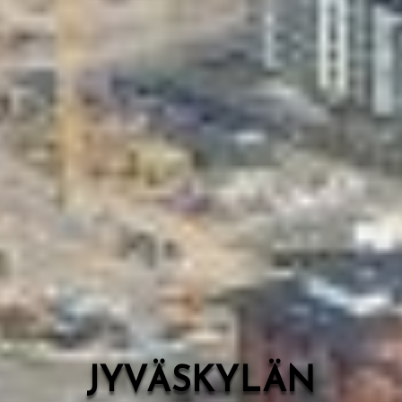
Valon Kaupunki
Lasten Lysti & LystiKylä-festivaali
Ohje
English
JYVÄSKYLÄN