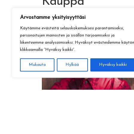
Kauppa
Arvostamme yksityisyyttäsi
Käytämme evästeitä selauskokemuksesi parantamiseksi,
personoitujen mainosten ja sisällön tarjoamiseksi ja
liikenteemme analysoimiseksi. Hyväksyt evästeidemme käytö
klikkaamalla ”Hyväksy kaikki”.
Mukauta
Hylkää
Hyväksy kaikki
Amadeus Lundberg:
Hopeinen kuu ke 28.10. klo 17
15,00
€