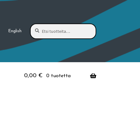
Haku
Etsi:
English
0,00
€
0 tuotetta