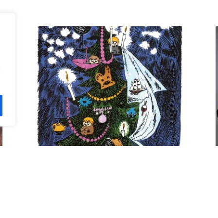
n
Kuusi pe 11.12. klo 18 Villa
Rana
12,00
€