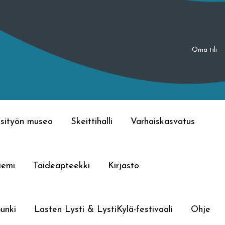
Oma tili
sityön museo
Skeittihalli
Varhaiskasvatus
iemi
Taideapteekki
Kirjasto
unki
Lasten Lysti & LystiKylä-festivaali
Ohje