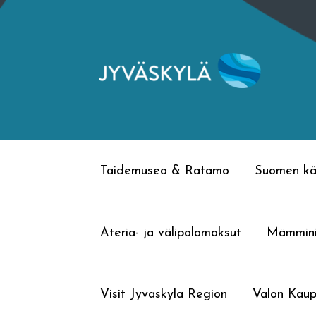
Siirry
Siirry
navigointiin
sisältöön
Taidemuseo & Ratamo
Suomen kä
Ateria- ja välipalamaksut
Mämmin
Visit Jyvaskyla Region
Valon Kaup