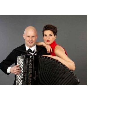
Seniorimessujen juhlaohjelma
ma 5.10. klo 17
10,00
€