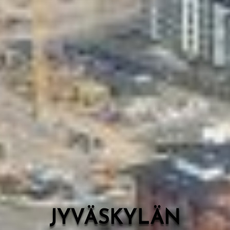
Valon Kaupunki
Lasten Lysti & LystiKylä-festivaali
Ohje
English
JYVÄSKYLÄN