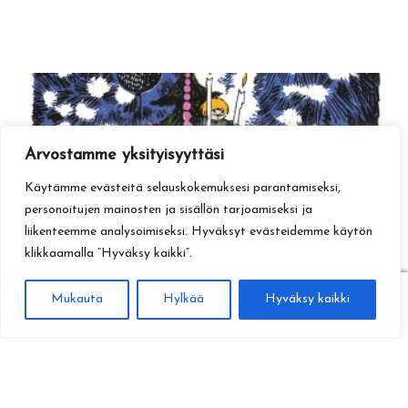
Arvostamme yksityisyyttäsi
Käytämme evästeitä selauskokemuksesi parantamiseksi,
personoitujen mainosten ja sisällön tarjoamiseksi ja
liikenteemme analysoimiseksi. Hyväksyt evästeidemme käytön
klikkaamalla ”Hyväksy kaikki”.
0
Mukauta
Hylkää
Hyväksy kaikki
Haku
Etsi: