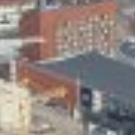
Skeittihalli
Varhaiskasvatus
Ateria- ja välipalamaksut
Mämminiemi
Taideapteekki
Kirjasto
Visit Jyvaskyla Region