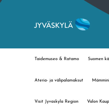
Siirry
Siirry
navigointiin
sisältöön
Taidemuseo & Ratamo
Suomen kä
Ateria- ja välipalamaksut
Mämmin
Visit Jyvaskyla Region
Valon Kaup