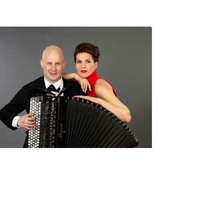
Seniorimessujen juhlaohjelma
ma 5.10. klo 17
10,00
€