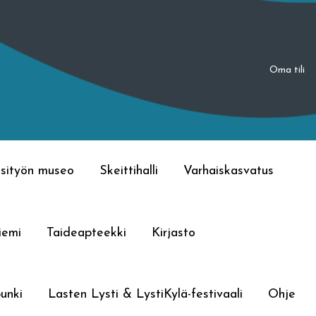
Oma tili
sityön museo
Skeittihalli
Varhaiskasvatus
iemi
Taideapteekki
Kirjasto
unki
Lasten Lysti & LystiKylä-festivaali
Ohje