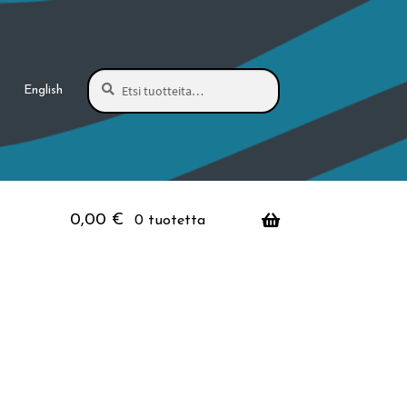
Haku
Etsi:
English
0,00
€
0 tuotetta