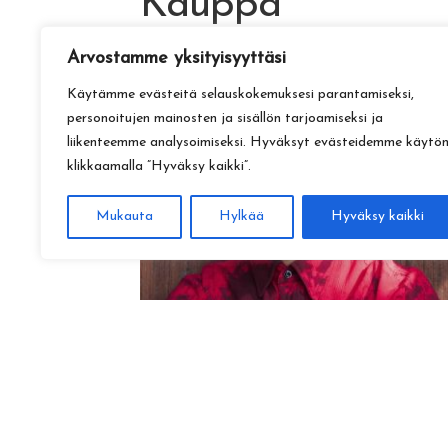
Kauppa
Arvostamme yksityisyyttäsi
Käytämme evästeitä selauskokemuksesi parantamiseksi,
personoitujen mainosten ja sisällön tarjoamiseksi ja
liikenteemme analysoimiseksi. Hyväksyt evästeidemme käytö
klikkaamalla ”Hyväksy kaikki”.
Mukauta
Hylkää
Hyväksy kaikki
Amadeus Lundberg:
Hopeinen kuu ke 28.10. klo 17
15,00
€