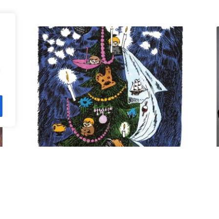
n
Kuusi pe 11.12. klo 18 Villa
Rana
12,00
€