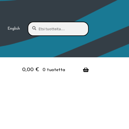
Haku
Etsi:
English
0,00
€
0 tuotetta