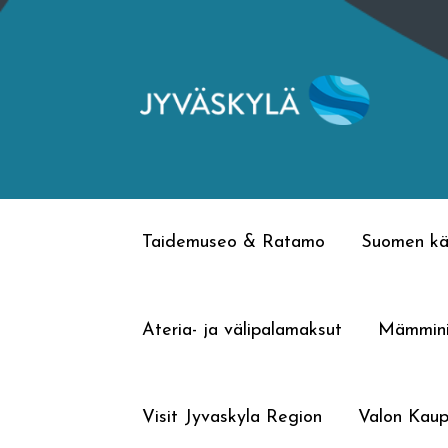
Siirry
Siirry
navigointiin
sisältöön
Taidemuseo & Ratamo
Suomen kä
Ateria- ja välipalamaksut
Mämmin
Visit Jyvaskyla Region
Valon Kaup