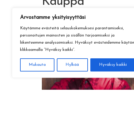
Kauppa
Arvostamme yksityisyyttäsi
Käytämme evästeitä selauskokemuksesi parantamiseksi,
personoitujen mainosten ja sisällön tarjoamiseksi ja
liikenteemme analysoimiseksi. Hyväksyt evästeidemme käytö
klikkaamalla ”Hyväksy kaikki”.
Mukauta
Hylkää
Hyväksy kaikki
Amadeus Lundberg:
Hopeinen kuu ke 28.10. klo 17
15,00
€