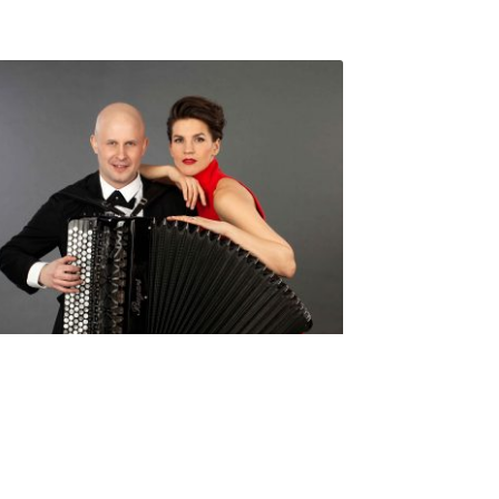
Seniorimessujen juhlaohjelma
ma 5.10. klo 17
10,00
€