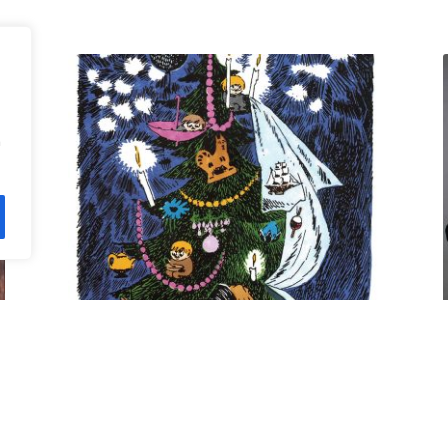
n
Kuusi pe 11.12. klo 18 Villa
Rana
12,00
€