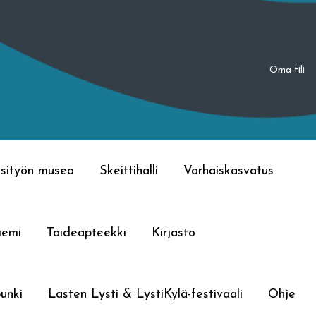
Oma tili
sityön museo
Skeittihalli
Varhaiskasvatus
iemi
Taideapteekki
Kirjasto
unki
Lasten Lysti & LystiKylä-festivaali
Ohje