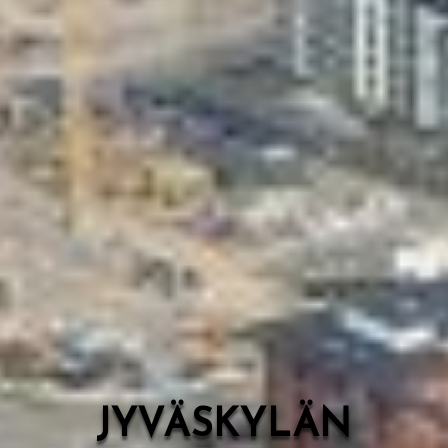
Valon Kaupunki
Lasten Lysti & LystiKylä-festivaali
Ohje
English
JYVÄSKYLÄN