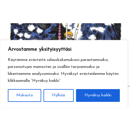
Arvostamme yksityisyyttäsi
Käytämme evästeitä selauskokemuksesi parantamiseksi,
personoitujen mainosten ja sisällön tarjoamiseksi ja
liikenteemme analysoimiseksi. Hyväksyt evästeidemme käytön
klikkaamalla ”Hyväksy kaikki”.
0
Mukauta
Hylkää
Hyväksy kaikki
Haku
Etsi: