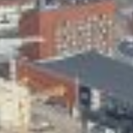
Skeittihalli
Varhaiskasvatus
Ateria- ja välipalamaksut
Mämminiemi
Taideapteekki
Kirjasto
Visit Jyvaskyla Region