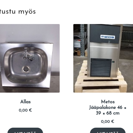
tustu myös
Allas
Metos
Jääpalakone 46 ×
0,00
€
39 × 68 cm
0,00
€