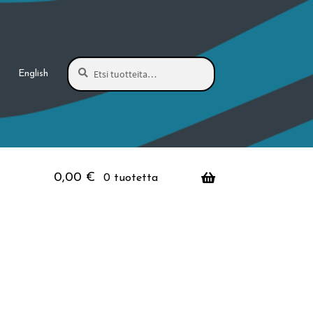
Haku
Etsi:
English
0,00
€
0 tuotetta