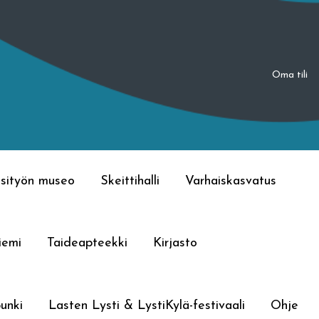
Oma tili
sityön museo
Skeittihalli
Varhaiskasvatus
iemi
Taideapteekki
Kirjasto
unki
Lasten Lysti & LystiKylä-festivaali
Ohje