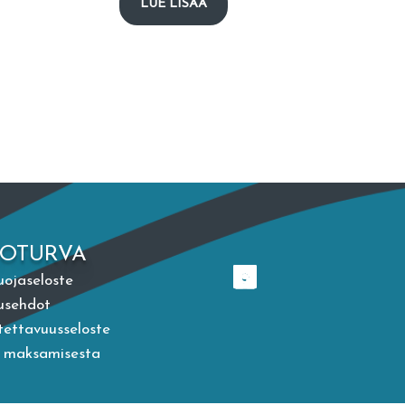
LUE LISÄÄ
TOTURVA
uojaseloste
usehdot
ettavuusseloste
a maksamisesta