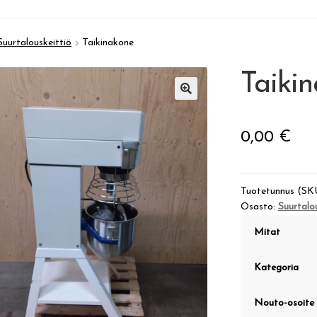
Suurtalouskeittiö
Taikinakone
Taiki
🔍
0,00
€
Tuotetunnus (SK
Osasto:
Suurtalo
Mitat
Kategoria
Nouto-osoite