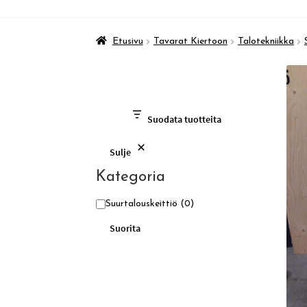
Etusivu
Tavarat Kiertoon
Talotekniikka
Suodata tuotteita
Sulje
Kategoria
Kategoria
Suurtalouskeittiö
(0)
Suorita