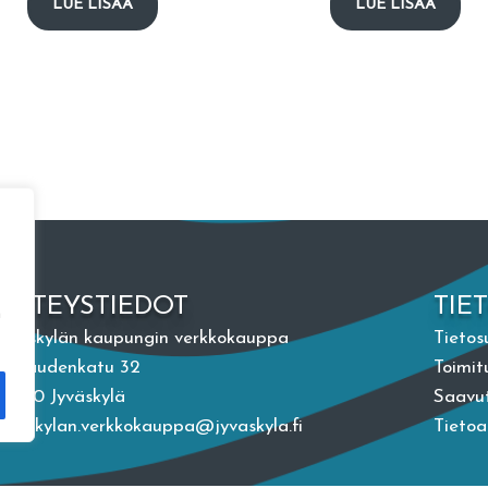
LUE LISÄÄ
LUE LISÄÄ
YHTEYSTIEDOT
TIE
n
Jyväskylän kaupungin verkkokauppa
Tietos
Vapaudenkatu 32
Toimit
40100 Jyväskylä
Saavut
jyvaskylan.verkkokauppa@jyvaskyla.fi
Tieto