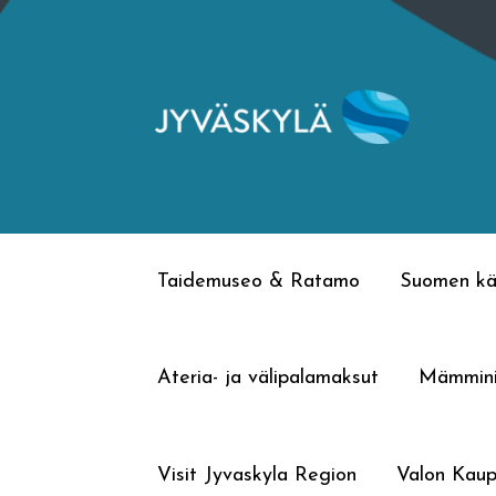
Siirry
Siirry
navigointiin
sisältöön
Taidemuseo & Ratamo
Suomen kä
Ateria- ja välipalamaksut
Mämmin
Visit Jyvaskyla Region
Valon Kaup