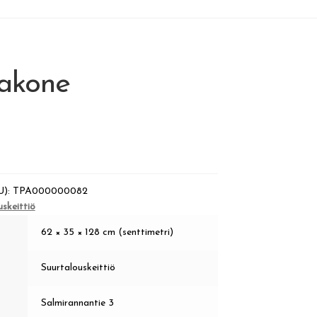
nakone
U):
TPA000000082
uskeittiö
62 × 35 × 128 cm (senttimetri)
Suurtalouskeittiö
Salmirannantie 3