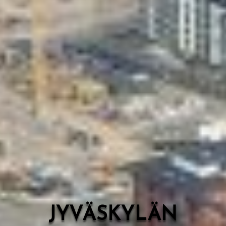
Valon Kaupunki
Lasten Lysti & LystiKylä-festivaali
Ohje
English
JYVÄSKYLÄN