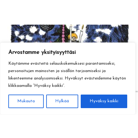
Arvostamme yksityisyyttäsi
Käytämme evästeitä selauskokemuksesi parantamiseksi,
personoitujen mainosten ja sisällön tarjoamiseksi ja
liikenteemme analysoimiseksi. Hyväksyt evästeidemme käytön
klikkaamalla ”Hyväksy kaikki”.
0
Mukauta
Hylkää
Hyväksy kaikki
Haku
Etsi: