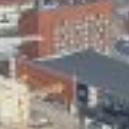
Skeittihalli
Varhaiskasvatus
Ateria- ja välipalamaksut
Mämminiemi
Taideapteekki
Kirjasto
Visit Jyvaskyla Region