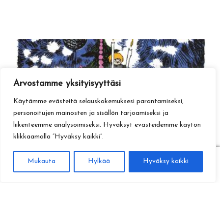
Arvostamme yksityisyyttäsi
Käytämme evästeitä selauskokemuksesi parantamiseksi,
personoitujen mainosten ja sisällön tarjoamiseksi ja
liikenteemme analysoimiseksi. Hyväksyt evästeidemme käytön
klikkaamalla ”Hyväksy kaikki”.
0
Mukauta
Hylkää
Hyväksy kaikki
Haku
Etsi: