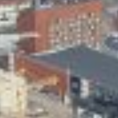
Skeittihalli
Varhaiskasvatus
Ateria- ja välipalamaksut
Mämminiemi
Taideapteekki
Kirjasto
Visit Jyvaskyla Region