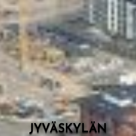
Valon Kaupunki
Lasten Lysti & LystiKylä-festivaali
Ohje
English
JYVÄSKYLÄN