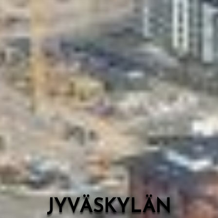
Valon Kaupunki
Lasten Lysti & LystiKylä-festivaali
Ohje
English
JYVÄSKYLÄN