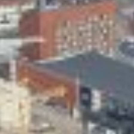
Skeittihalli
Varhaiskasvatus
Ateria- ja välipalamaksut
Mämminiemi
Taideapteekki
Kirjasto
Visit Jyvaskyla Region