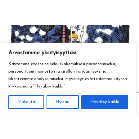
Arvostamme yksityisyyttäsi
Käytämme evästeitä selauskokemuksesi parantamiseksi,
personoitujen mainosten ja sisällön tarjoamiseksi ja
liikenteemme analysoimiseksi. Hyväksyt evästeidemme käytön
klikkaamalla ”Hyväksy kaikki”.
0
Mukauta
Hylkää
Hyväksy kaikki
Haku
Etsi: