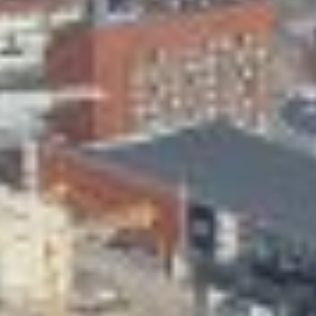
Skeittihalli
Varhaiskasvatus
Ateria- ja välipalamaksut
Mämminiemi
Taideapteekki
Kirjasto
Visit Jyvaskyla Region