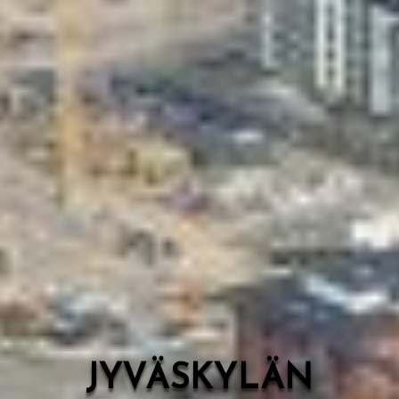
Valon Kaupunki
Lasten Lysti & LystiKylä-festivaali
Ohje
English
JYVÄSKYLÄN