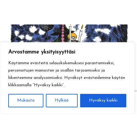
Arvostamme yksityisyyttäsi
Käytämme evästeitä selauskokemuksesi parantamiseksi,
personoitujen mainosten ja sisällön tarjoamiseksi ja
liikenteemme analysoimiseksi. Hyväksyt evästeidemme käytön
klikkaamalla ”Hyväksy kaikki”.
0
Mukauta
Hylkää
Hyväksy kaikki
Haku
Etsi: