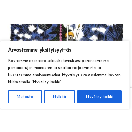
Arvostamme yksityisyyttäsi
Käytämme evästeitä selauskokemuksesi parantamiseksi,
personoitujen mainosten ja sisällön tarjoamiseksi ja
liikenteemme analysoimiseksi. Hyväksyt evästeidemme käytön
klikkaamalla ”Hyväksy kaikki”.
0
Mukauta
Hylkää
Hyväksy kaikki
Haku
Etsi: