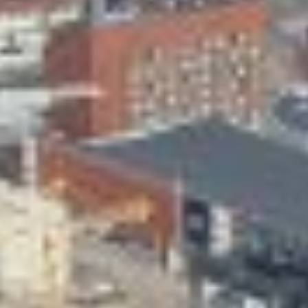
Skeittihalli
Varhaiskasvatus
Ateria- ja välipalamaksut
Mämminiemi
Taideapteekki
Kirjasto
Visit Jyvaskyla Region