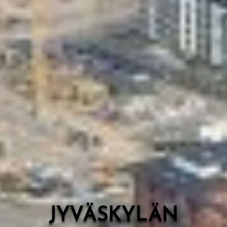
Valon Kaupunki
Lasten Lysti & LystiKylä-festivaali
Ohje
English
JYVÄSKYLÄN