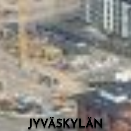
Valon Kaupunki
Lasten Lysti & LystiKylä-festivaali
Ohje
English
JYVÄSKYLÄN