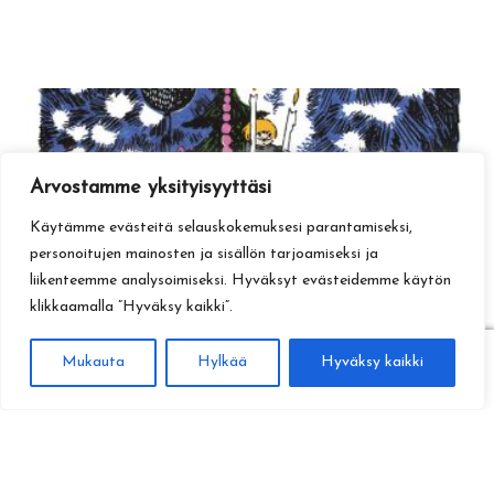
Arvostamme yksityisyyttäsi
Käytämme evästeitä selauskokemuksesi parantamiseksi,
personoitujen mainosten ja sisällön tarjoamiseksi ja
liikenteemme analysoimiseksi. Hyväksyt evästeidemme käytön
klikkaamalla ”Hyväksy kaikki”.
0
Mukauta
Hylkää
Hyväksy kaikki
Haku
Etsi: