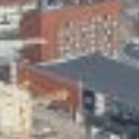
Skeittihalli
Varhaiskasvatus
Ateria- ja välipalamaksut
Mämminiemi
Taideapteekki
Kirjasto
Visit Jyvaskyla Region