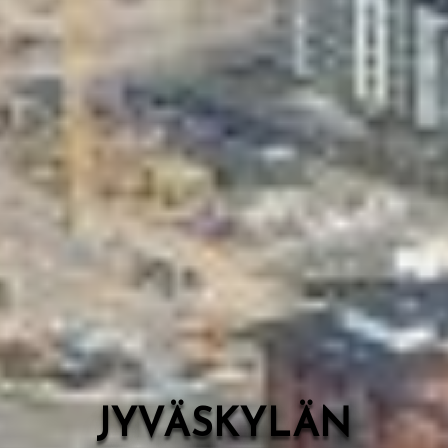
Valon Kaupunki
Lasten Lysti & LystiKylä-festivaali
Ohje
English
JYVÄSKYLÄN