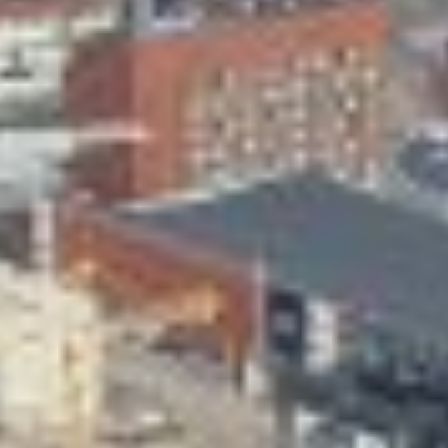
Skeittihalli
Varhaiskasvatus
Ateria- ja välipalamaksut
Mämminiemi
Taideapteekki
Kirjasto
Visit Jyvaskyla Region