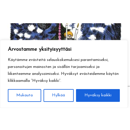
Arvostamme yksityisyyttäsi
Käytämme evästeitä selauskokemuksesi parantamiseksi,
personoitujen mainosten ja sisällön tarjoamiseksi ja
liikenteemme analysoimiseksi. Hyväksyt evästeidemme käytön
klikkaamalla ”Hyväksy kaikki”.
0
Mukauta
Hylkää
Hyväksy kaikki
Haku
Etsi: