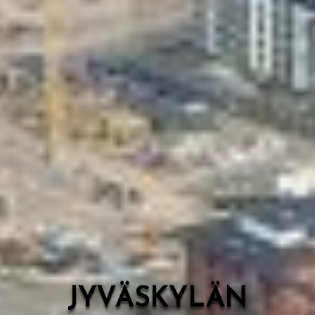
Valon Kaupunki
Lasten Lysti & LystiKylä-festivaali
Ohje
English
JYVÄSKYLÄN