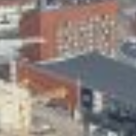
Skeittihalli
Varhaiskasvatus
Ateria- ja välipalamaksut
Mämminiemi
Taideapteekki
Kirjasto
Visit Jyvaskyla Region