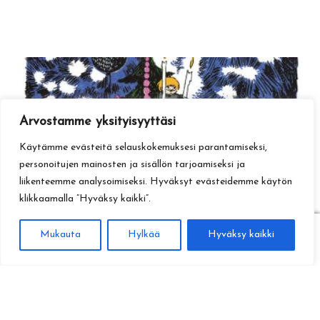
Arvostamme yksityisyyttäsi
Käytämme evästeitä selauskokemuksesi parantamiseksi,
personoitujen mainosten ja sisällön tarjoamiseksi ja
liikenteemme analysoimiseksi. Hyväksyt evästeidemme käytön
klikkaamalla ”Hyväksy kaikki”.
0
Mukauta
Hylkää
Hyväksy kaikki
Haku
Etsi: