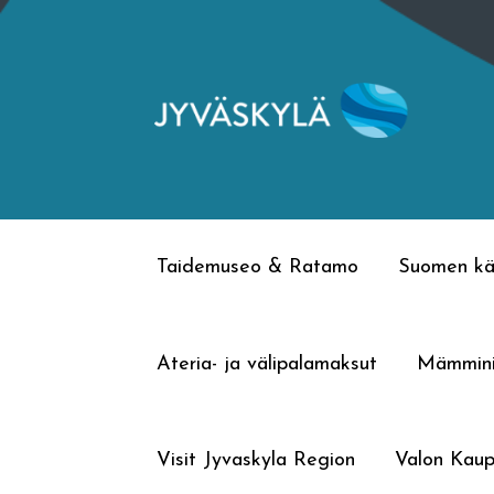
Siirry
Siirry
navigointiin
sisältöön
Taidemuseo & Ratamo
Suomen kä
Ateria- ja välipalamaksut
Mämmin
Visit Jyvaskyla Region
Valon Kaup