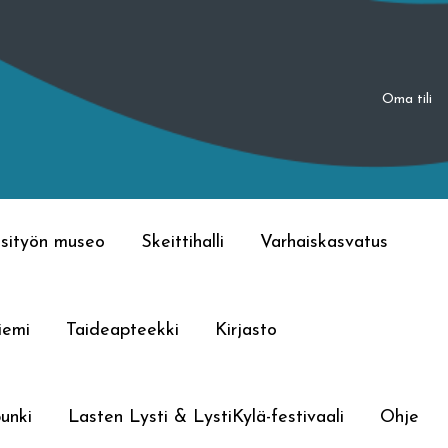
Oma tili
sityön museo
Skeittihalli
Varhaiskasvatus
iemi
Taideapteekki
Kirjasto
unki
Lasten Lysti & LystiKylä-festivaali
Ohje