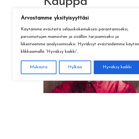
Kauppa
Arvostamme yksityisyyttäsi
Käytämme evästeitä selauskokemuksesi parantamiseksi,
personoitujen mainosten ja sisällön tarjoamiseksi ja
liikenteemme analysoimiseksi. Hyväksyt evästeidemme käytö
klikkaamalla ”Hyväksy kaikki”.
Mukauta
Hylkää
Hyväksy kaikki
Amadeus Lundberg:
Hopeinen kuu ke 28.10. klo 17
15,00
€