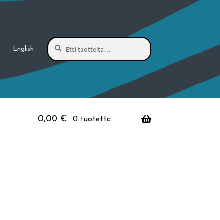
Haku
Etsi:
English
0,00
€
0 tuotetta