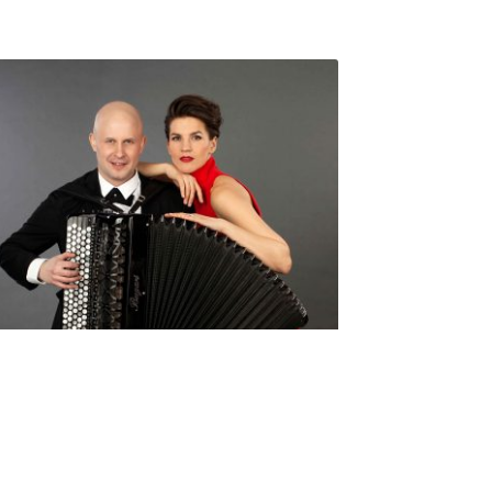
Seniorimessujen juhlaohjelma
ma 5.10. klo 17
10,00
€