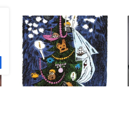
n
Kuusi pe 11.12. klo 18 Villa
Rana
12,00
€