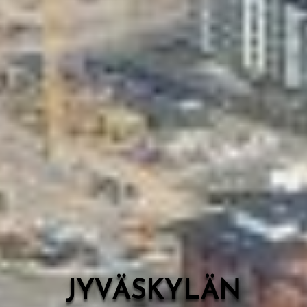
Valon Kaupunki
Lasten Lysti & LystiKylä-festivaali
Ohje
English
JYVÄSKYLÄN