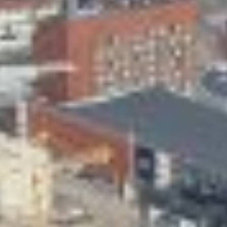
Skeittihalli
Varhaiskasvatus
Ateria- ja välipalamaksut
Mämminiemi
Taideapteekki
Kirjasto
Visit Jyvaskyla Region