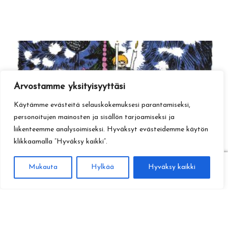
Arvostamme yksityisyyttäsi
Käytämme evästeitä selauskokemuksesi parantamiseksi,
personoitujen mainosten ja sisällön tarjoamiseksi ja
liikenteemme analysoimiseksi. Hyväksyt evästeidemme käytön
klikkaamalla ”Hyväksy kaikki”.
0
Mukauta
Hylkää
Hyväksy kaikki
Haku
Etsi: