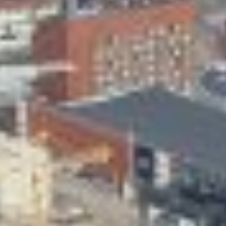
Skeittihalli
Varhaiskasvatus
Ateria- ja välipalamaksut
Mämminiemi
Taideapteekki
Kirjasto
Visit Jyvaskyla Region