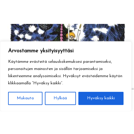
Arvostamme yksityisyyttäsi
Käytämme evästeitä selauskokemuksesi parantamiseksi,
personoitujen mainosten ja sisällön tarjoamiseksi ja
liikenteemme analysoimiseksi. Hyväksyt evästeidemme käytön
klikkaamalla ”Hyväksy kaikki”.
0
Mukauta
Hylkää
Hyväksy kaikki
Haku
Etsi: