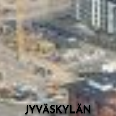
Valon Kaupunki
Lasten Lysti & LystiKylä-festivaali
Ohje
English
JYVÄSKYLÄN